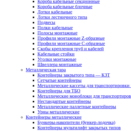
Короба кабельные секционные
Короба кабельные блочные
Лотки кабельные
Лотки лестничного типа
Подвесы
Полки кабельные
Полосы монтажные
Профили монтажные Z-образные
Профили монтажные С-образные
Скобы крепления труб и кабелей
Кабельные стойки
Уголки монтажные
Швеллера монтажные
Металлическая тара
Контейнеры закрытого типа — КЗТ
Сетчатые контейнеры
Металлические кассеты для транспортировки
Контейнеры для ТБО
Металлические моноблоки для транспортиров
Нестандартые контейнеры
Металлические паллетные контейнеры
Урны металлические
Контейнеры металлические
Бункеры-накопители (бункер-лодочка)
Контейнеры мультилифт закрытых типов