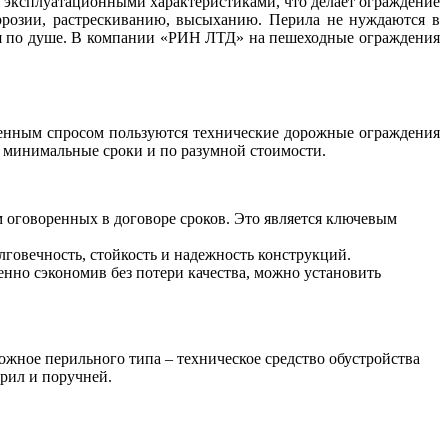
я эксплуатационными характеристиками, что делает
ограждение
ррозии, растрескиванию, высыханию. Перила не нуждаются в
ся по душе. В компании «РИН ЛТД» на
пешеходные ограждения
венным спросом пользуются технические дорожные ограждения
 минимальные сроки и по разумной стоимости.
оговоренных в договоре сроков. Это является ключевым
олговечность, стойкость и надежность конструкций.
нно сэкономив без потери качества, можно установить
жное перильного типа – техническое средство обустройства
ерил и поручней.