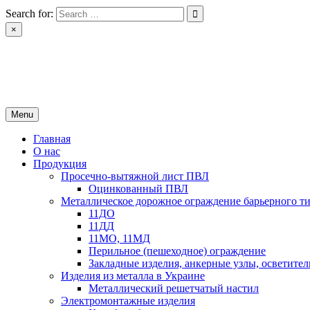
Skip
Search for:
to
×
content
РІН ЛТД
Завод металоконструкцій
Menu
Главная
О нас
Продукция
Просечно-вытяжной лист ПВЛ
Оцинкованный ПВЛ
Металлическое дорожное ограждение барьерного т
11ДО
11ДД
11МО, 11МД
Перильное (пешеходное) ограждение
Закладные изделия, анкерные узлы, осветит
Изделия из металла в Украине
Металлический решетчатый настил
Электромонтажные изделия