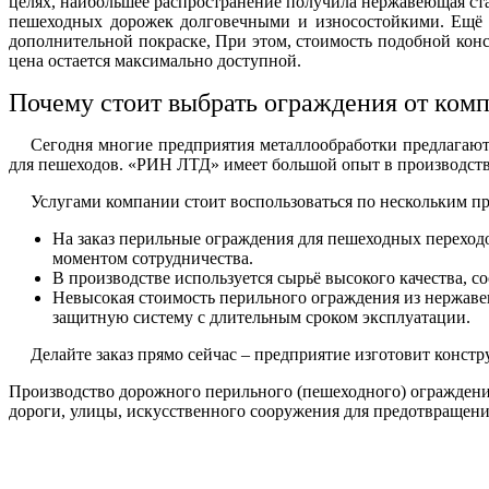
целях, наибольшее распространение получила нержавеющая ст
пешеходных дорожек
долговечными и износостойкими. Ещё о
дополнительной покраске, При этом, стоимость подобной ко
цена
остается максимально доступной.
Почему стоит выбрать ограждения от ко
Сегодня многие предприятия металлообработки предлагают
для пешеходов. «РИН ЛТД» имеет большой опыт в производств
Услугами компании стоит воспользоваться по нескольким п
На заказ
перильные ограждения для пешеходных переход
моментом сотрудничества.
В производстве используется сырьё высокого качества, с
Невысокая
стоимость перильного ограждения из нержав
защитную систему с длительным сроком эксплуатации.
Делайте заказ прямо сейчас – предприятие изготовит конст
Производство дорожного перильного (пешеходного) ограждения
дороги, улицы, искусственного сооружения для предотвращения