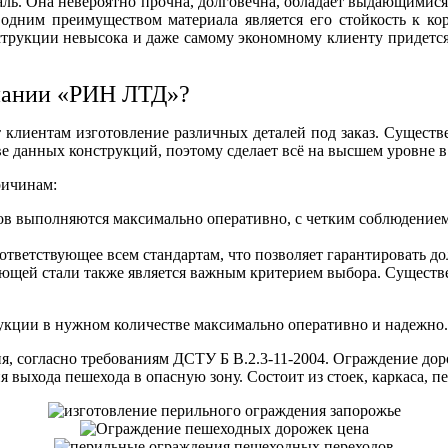
аль. Она невероятно прочна, долговечна, обладает выдающимис
дним преимуществом материала является его стойкость к ко
нструкции невысока и даже самому экономному клиенту придет
мпании «РИН ЛТД»?
 клиентам изготовление различных деталей под заказ. Сущест
е данных конструкций, поэтому сделает всё на высшем уровне в
ричинам:
ов
выполняются максимально оперативно, с четким соблюдением 
оответствующее всем стандартам, что позволяет гарантировать д
еющей стали
также является важным критерием выбора. Существе
рукции в нужном количестве максимально оперативно и надежно.
, согласно требованиям ДСТУ Б В.2.3-11-2004. Ограждение доро
 выхода пешехода в опасную зону. Состоит из стоек, каркаса, п