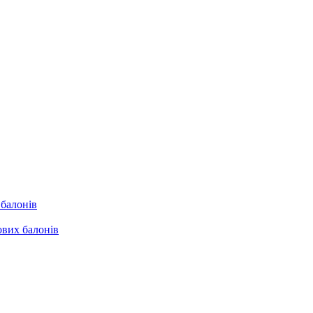
 балонів
ових балонів