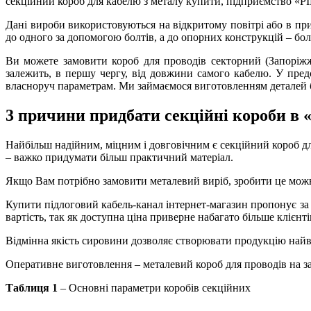
секційний короб для кабелю з металу купити,
підприємство «РІ
Дані вироби використовуються на відкритому повітрі або в пр
до одного за допомогою болтів, а до опорних конструкцій – бол
Ви можете замовити
короб для проводів секторний (Запоріж
залежить, в першу чергу, від довжини самого кабелю. У предс
власноруч параметрам. Ми займаємося виготовленням деталей бу
3 причини придбати секційні короби в
Найбільш надійним, міцним і довговічним є
секційний короб д
– важко придумати більш практичний матеріал.
Якщо Вам потрібно замовити металевий виріб, зробити це мож
Купити
підлоговий кабель-канал інтернет-магазин
пропонує за
вартість, так як доступна ціна приверне набагато більше клієнті
Відмінна якість сировини дозволяє створювати продукцію найви
Оперативне виготовлення –
металевий короб для проводів на 
Таблиця 1
– Основні параметри коробів секційних