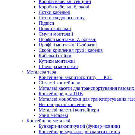
Короби кабельні секційні
Короби кабельні блокові
Лотки кабельні
Лотки сходового типу
Підвіси
Полки кабельні
Смуги монтажні
Профілі монтажні Z-образні
Профілі монтажні С-образні
Скоби кріплення труб і кабелів
Кабельні стійки
Кутики монтажні
Швелера монтажні
Металева тара
Контейнери закритого типу — КЗТ
Сітчасті контейнери
Металеві касети для транспортування газових
Контейнери для ТПВ
Металеві моноблоки для транспортування газ
Нестандартні контейнери
Металеві палетні контейнери
Урни металеві
Контейнери металеві
Бункери-накопичувачі (бункер-човник)
Контейнери мультиліфт закритих типів