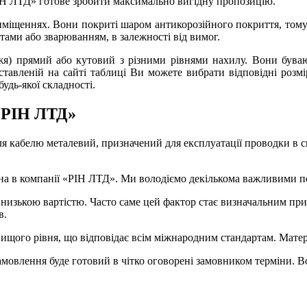
Н ЛТД» готове зробити максимально вигідну пропозицію.
иміщеннях. Вони покриті шаром антикорозійного покриття, тому н
тами або зварюванням, в залежності від вимог.
жя)
прямий або кутовий з різними рівнями нахилу. Вони буваю
тавленій на сайті таблиці Ви можете вибрати відповідні розмі
дь-якої складності.
 «РІН ЛТД»
ля кабелю металевий,
призначений для експлуатації проводки в с
на в компанії «РІН ЛТД». Ми володіємо декількома важливими п
 низькою вартістю. Часто саме цей фактор стає визначальним пр
в.
щого рівня, що відповідає всім міжнародним стандартам. Матеріа
замовлення
буде готовий в чітко оговорені замовником терміни. Во