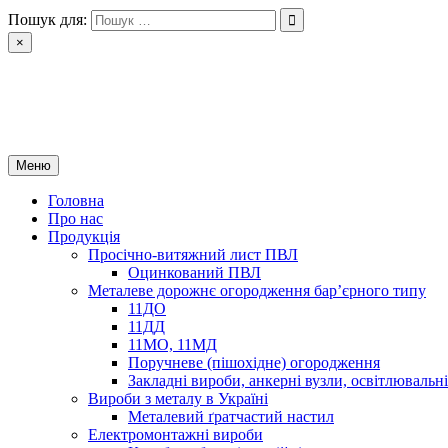
Перейти
Пошук для:
до
×
вмісту
РІН ЛТД
Завод металоконструкцій
Меню
Головна
Про нас
Продукція
Просічно-витяжний лист ПВЛ
Оцинкований ПВЛ
Металеве дорожнє огородження бар’єрного типу
11ДО
11ДД
11МО, 11МД
Поручневе (пішохідне) огородження
Закладні вироби, анкерні вузли, освітлюваль
Вироби з металу в Україні
Металевий ґратчастий настил
Електромонтажні вироби