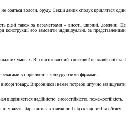
е бояться вологи, бруду. Секції даних сполук кріпляться один
ть різні також за параметрами – висоті, ширині, довжині. Це
ри конструкції або замовити індивідуальні, за представленими
кладних умовах. Він виготовлений з листової нержавіючої сталі
еревагами в порівнянні з конкуруючими фірмами.
и виборі товару. Виробникові немає потреби штучно завищувати
л відрізняється надійністю, зносостійкістю, пожежостійкість.
ни можуть відрізнятися в залежності від складності та обсягу.