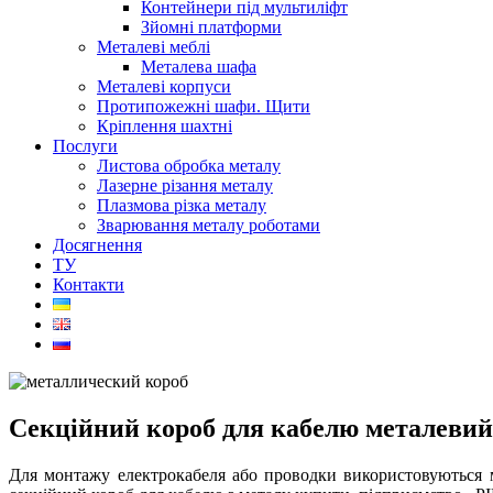
Контейнери під мультиліфт
Зйомні платформи
Металеві меблі
Металева шафа
Металеві корпуси
Протипожежні шафи. Щити
Кріплення шахтні
Послуги
Листова обробка металу
Лазерне різання металу
Плазмова різка металу
Зварювання металу роботами
Досягнення
ТУ
Контакти
Секційний короб для кабелю металевий
Для монтажу електрокабеля або проводки використовуються м