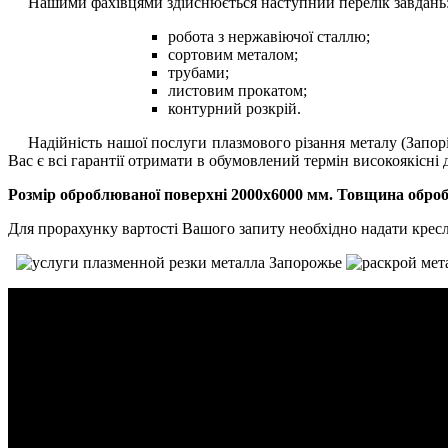
Нашими фахівцями здійснюється наступний перелік завдань
робота з нержавіючої сталлю;
сортовим металом;
трубами;
листовим прокатом;
контурний розкрій.
Надійність нашої
послуги плазмового різання металу (Запо
Вас є всі гарантії отримати в обумовлений термін високоякісні
Розмір оброблюваної поверхні 2000х6000 мм. Товщина оброб
Для прорахунку вартості Вашого запиту необхідно надати крес