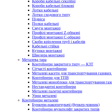
Короби кабельні секційні
Короби кабельні блокові
Лотки кабельні
Лотки сходового типу
Підвіси
Полки кабельні
Смуги монтажні
Профілі монтажні Z-образні
Профілі монтажні С-образні
Скоби кріплення труб і кабелів
Кабельні стійки
Кутики монтажні
Швелера монтажні
Металева тара
Контейнери закритого типу — КЗТ
Сітчасті контейнери
Металеві касети для транспортування газових
Контейнери для ТПВ
Металеві моноблоки для транспортування газ
Нестандартні контейнери
Металеві палетні контейнери
Урни металеві
Контейнери металеві
Бункери-накопичувачі (бункер-човник)
Контейнери мультиліфт закритих типів