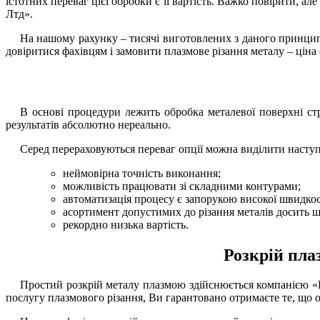
істотних переваг цієї обробки є її вартість. Важко повірити, ал
Лтд».
На нашому рахунку – тисячі виготовлених з даного принцип
довіритися фахівцям і
замовити плазмове різання металу – ціна
В основі процедури лежить обробка металевої поверхні ст
результатів абсолютно нереально.
Серед перераховуються переваг опції можна виділити наступ
неймовірна точність виконання;
можливість працювати зі складними контурами;
автоматизація процесу є запорукою високої швидкос
асортимент допустимих до різання металів досить 
рекордно низька вартість.
Розкрій пла
Простий
розкрій металу плазмою
здійснюється компанією «Р
послугу плазмового різання, Ви гарантовано отримаєте те, що о