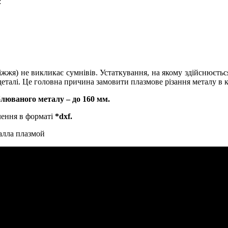
:
ріжжя
) не викликає сумнівів. Устаткування, на якому здійснюєть
 деталі. Це головна причина замовити плазмове різання металу в
люваного металу – до 160 мм.
лення в форматі
*dxf.