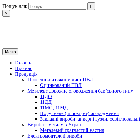
Перейти
Пошук для:
до
×
вмісту
РІН ЛТД
Завод металоконструкцій
Меню
Головна
Про нас
Продукція
Просічно-витяжний лист ПВЛ
Оцинкований ПВЛ
Металеве дорожнє огородження бар’єрного типу
11ДО
11ДД
11МО, 11МД
Поручневе (пішохідне) огородження
Закладні вироби, анкерні вузли, освітлюваль
Вироби з металу в Україні
Металевий ґратчастий настил
Електромонтажні вироби