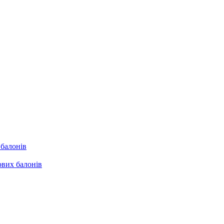
 балонів
ових балонів