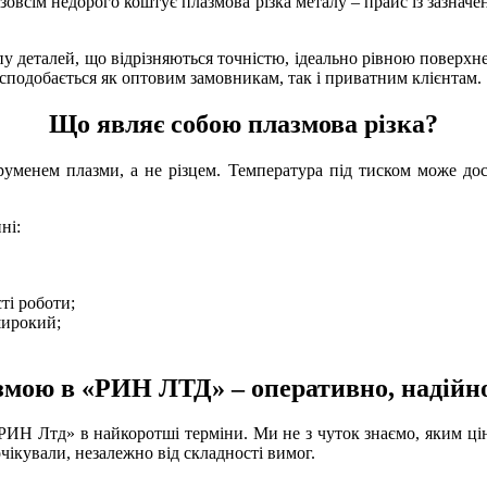
е зовсім недорого коштує
плазмова різка металу – прайс
із зазначе
у деталей, що відрізняються точністю, ідеально рівною поверх
сподобається як оптовим замовникам, так і приватним клієнтам.
Що являє собою плазмова різка?
руменем плазми, а не різцем. Температура під тиском може дос
ні:
ті роботи;
широкий;
змою в «РИН ЛТД» – оперативно, надійн
ИН Лтд» в найкоротші терміни. Ми не з чуток знаємо, яким цін
чікували, незалежно від складності вимог.