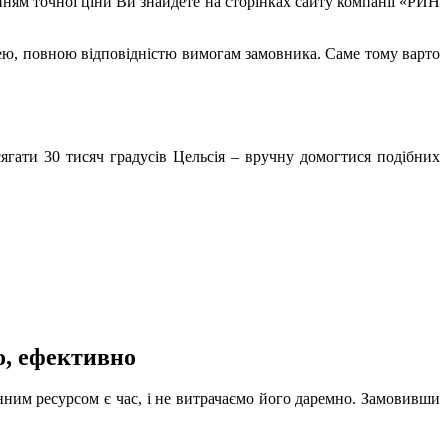
нням точної ціни Ви знайдете на сторінках сайту компанії «РИН
нею, повною відповідністю вимогам замовника. Саме тому варто
ягати 30 тисяч градусів Цельсія – вручну домогтися подібних
о, ефективно
ним ресурсом є час, і не витрачаємо його даремно. Замовивши