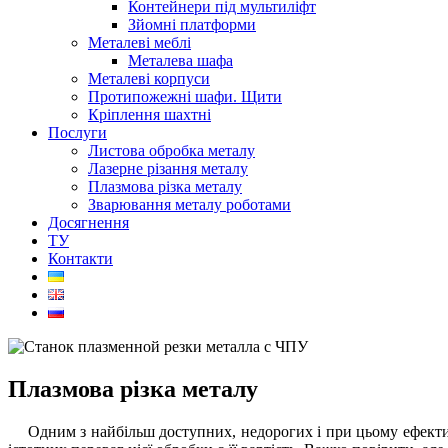
Контейнери під мультиліфт
Зйомні платформи
Металеві меблі
Металева шафа
Металеві корпуси
Протипожежні шафи. Щити
Кріплення шахтні
Послуги
Листова обробка металу
Лазерне різання металу
Плазмова різка металу
Зварювання металу роботами
Досягнення
ТУ
Контакти
Плазмова різка металу
Одним з найбільш доступних, недорогих і при цьому ефект