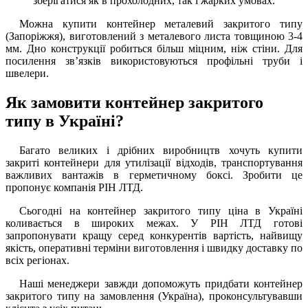
зберігатися як в прохолодних, так і жарких умовах.
Можна купити контейнер металевий закритого типу
(Запоріжжя), виготовлений з металевого листа товщиною 3-4
мм. Дно конструкції робиться більш міцним, ніж стіни. Для
посилення зв’язків використовуються профільні труби і
швелери.
Як замовити контейнер закритого
типу в Україні?
Багато великих і дрібних виробництв хочуть купити
закриті контейнери для утилізації відходів, транспортування
важливих вантажів в герметичному боксі. Зробити це
пропонує компанія РІН ЛТД.
Сьогодні на контейнер закритого типу ціна в Україні
коливається в широких межах. У РІН ЛТД готові
запропонувати кращу серед конкурентів вартість, найвищу
якість, оперативні терміни виготовлення і швидку доставку по
всіх регіонах.
Наші менеджери завжди допоможуть придбати контейнер
закритого типу на замовлення (Україна), проконсультувавши