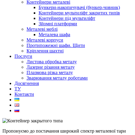
Контейнери металеві
Бункери-накопичувачі (бункер-човник)
Контейнери мультиліфт закритих типів
Контейнери під мультиліфт
Зйомні платформи
Металеві меблі
Металева шафа
Металеві корпуси
Протипожежні шафи. Щити
Кріплення шахтні
Послуги
Листова обробка металу
Лазерне різання металу
Плазмова різка металу
Зварювання металу роботами
Досягнення
ТУ
Контакти
Пропонуємо до постачання широкий спектр металевої тари