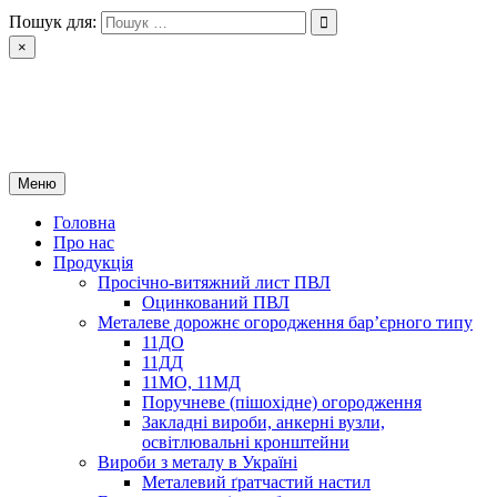
Перейти
Пошук для:
до
×
вмісту
РІН ЛТД
Завод металоконструкцій
Меню
Головна
Про нас
Продукція
Просічно-витяжний лист ПВЛ
Оцинкований ПВЛ
Металеве дорожнє огородження бар’єрного типу
11ДО
11ДД
11МО, 11МД
Поручневе (пішохідне) огородження
Закладні вироби, анкерні вузли,
освітлювальні кронштейни
Вироби з металу в Україні
Металевий ґратчастий настил