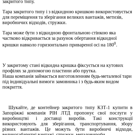
закритого типу.
Тара закритого типу і з відкидною кришкою використовується
для переміщення та зберігання великих вантажів, метизів,
виробничих відходів, стружки.
Тара може бути з відкидною фронтальною стінкою яка
частково відкривається за рахунок обертання відкидної
0
кришки навколо горизонтально привареної осі на 180
.
У закритому стані відкидна кришка фіксується на кутових
профілях за допомогою пластини або прутка.
Наша компанія займається виготовленням будь-металевої тари
під індивідуальні вимоги замовника і з будь-яким видом
покриття.
Шукайте, де контейнер закритого типу КЗТ-1 купити в
Запоріжжі компанія РІН ЛТД пропонує свої послуги у
виробництві і доставці виробів. Такі конструкції
використовують для зберігання, транспортування, збору
різних вантажів. Це можуть бути виробничі відходи,
великогабаритні вантажі, стружки, металовироби.