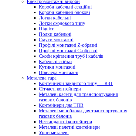
Електромонтажні вироби
Короби кабельні секційні
Короби кабельні блокові
Лотки кабельні
Лотки сходового типу
Підвіси
Полки кабельні
Смуги монтажні
Профілі монтажні Z-образні
Профілі монтажні С-образні
Скоби кріплення труб і кабелів
Кабельні стійки
Кутики монтажні
Швелера монтажні
Металева тара
Контейнери закритого типу — КЗТ
Сітчасті контейнери
Металеві касети для транспортування
газових балонів
Контейнери для ТПВ
Металеві моноблоки для транспортування
газових балонів
Нестандартні контейнери
Металеві палетні контейнери
Урни металеві