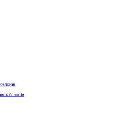
 балонів
ових балонів