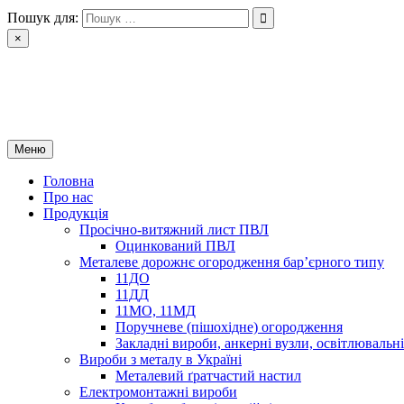
Перейти
Пошук для:
до
×
вмісту
РІН ЛТД
Завод металоконструкцій
Меню
Головна
Про нас
Продукція
Просічно-витяжний лист ПВЛ
Оцинкований ПВЛ
Металеве дорожнє огородження бар’єрного типу
11ДО
11ДД
11МО, 11МД
Поручневе (пішохідне) огородження
Закладні вироби, анкерні вузли, освітлюваль
Вироби з металу в Україні
Металевий ґратчастий настил
Електромонтажні вироби