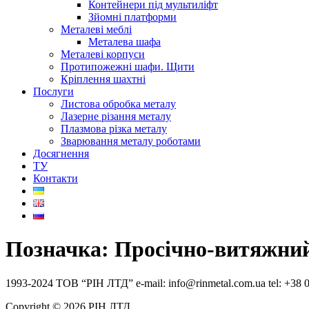
Контейнери під мультиліфт
Зйомні платформи
Металеві меблі
Металева шафа
Металеві корпуси
Протипожежні шафи. Щити
Кріплення шахтні
Послуги
Листова обробка металу
Лазерне різання металу
Плазмова різка металу
Зварювання металу роботами
Досягнення
ТУ
Контакти
Позначка:
Просічно-витяжни
1993-2024 ТОВ “РІН ЛТД” e-mail: info@rinmetal.com.ua tel: +38 
Copyright © 2026 РІН ЛТД