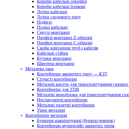
Короби кабельні секційні
Короби кабельні блокові
Лотки кабельні
Лотки сходового типу
Підвіси
Полки кабельні
Смуги монтажні
Профілі монтажні Z-образні
Профілі монтажні С-образні
Скоби кріплення труб і кабелів
Кабельні стійки
Кутики монтажні
Швелера монтажні
Металева тара
Контейнери закритого типу — КЗТ
Сітчасті контейнери
Металеві касети для транспортування газових
Контейнери для ТПВ
Металеві моноблоки для транспортування газ
Нестандартні контейнери
Металеві палетні контейнери
Урни металеві
Контейнери металеві
Бункери-накопичувачі (бункер-човник)
Контейнери мультиліфт закритих типів